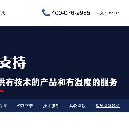
400-076-9985
商城
中文
English
/
保障
资料下载
技术服务
购物条款
常见问题解析