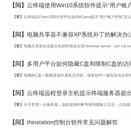
【问】
云终端使用Win10系统软件提示“用户账
【答】
云终端运行win10部分软件比如WeGame提示“用户账户控制”怎么
【问】
电脑共享器不兼容XP系统补丁的解决办
【答】
电脑共享器在连接主机的时候会出现“terminal server - yet not ready.ple
【问】
多用户平台如何隐藏C盘和限制C盘的访
【答】
电脑的C盘一般都是操作系统文件的，很多软件一键安装也会把程序
【问】
云终端远程登录主机提示终端服务器超
【答】
今天管理一台服务器，远程连接时帐号密码都输入完后，点连接后弹
【问】
thinstation控制台软件常见问题解答