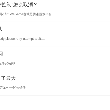
户控制”怎么取消？
取消？WeGame也就是腾讯游戏平台...
法
ase,retry attempt a bit....
问
安装到C...
出了最大
出一个“终端服...