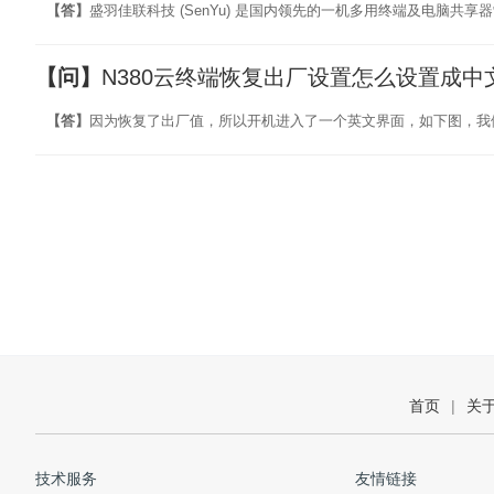
【答】
盛羽佳联科技 (SenYu) 是国内领先的一机多用终端及电脑共享
【问】
N380云终端恢复出厂设置怎么设置成中
【答】
因为恢复了出厂值，所以开机进入了一个英文界面，如下图，我们
首页
|
关
技术服务
友情链接