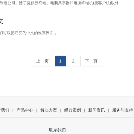
器制造公司。除了提供云终端、电脑共享器和电脑终端机(瘦客户机)以外...
文
可以把它变为中文的设置界面，...
上一页
1
2
下一页
于我们
|
产品中心
|
解决方案
|
经典案例
|
新闻资讯
|
服务与支持
联系我们