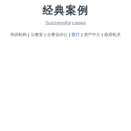
经典案例
Successful cases
培训机构
|
云教室
|
企事业办公
|
医疗
|
房产中介
|
政府机关