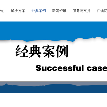
中心
解决方案
经典案例
新闻资讯
服务与支持
在线