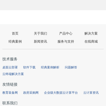
首页
关于我们
产品中心
解决方案
经典案例
新闻资讯
服务与支持
在线商城
技术服务
桌面云部署
软件下载
经典案例解析
问题解答
云终端解决方案
友情链接
教育装备网
政府采购网
企业级大数据云计算平台
云计算资讯
联系我们